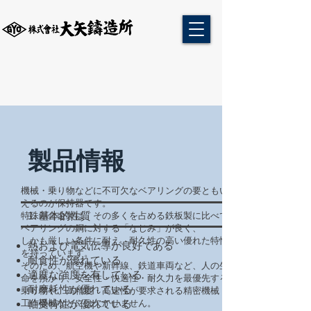
​製品情報
機械・乗り物などに不可欠なベアリングの要ともい
えるのが保持器です。
1. 基本的性質
特殊銅合金製は、その多くを占める鉄板製に比べて
ベアリングの鋼に対する「なじみ」が良く、
しかも厳しい条件に耐え、耐久性の高い優れた特性
熱および電気伝導が良好である
を持っています。
耐食性が優れている
そのため、航空機や新幹線、鉄道車両など、人の生
適度な強度を有している
命を預かり、安全性・快適性・耐久力を最優先する
耐摩耗性が優れている
乗り物や、高精度・高速性が要求される精密機械・
工作機械などには欠かせません。
軸受特性が優れている